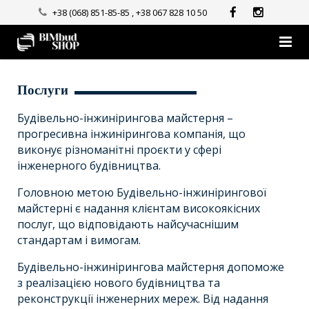
+38 (068) 851-85-85
,
+38 067 828 10 50
Головна
Послуги
Про нас
Будівельно-інжинірингова майстерня –
прогресивна інжинірингова компанія, що
Послуги
виконує різноманітні проєкти у сфері
інженерного будівництва.
Бренди
Головною метою Будівельно-інжинірингової
Покупцям
майстерні є надання клієнтам високоякісних
послуг, що відповідають найсучаснішим
Публічна оферта
Оплата та доставка
стандартам і вимогам.
Контакти
Повернення та обмін
Будівельно-інжинірингова майстерня допоможе
з реалізацією нового будівництва та
FAQ
реконструкції інженерних мереж. Від надання